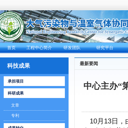
首页
工程中心简介
研发团队
研究平台
工程中心介绍
领衔专家
细颗粒物高效捕
最新要闻
科技成果
组织结构
学术带头人
氮/硫氧化物减
重大记事
企业领军人才
重金属减排及资
承担项目
中心主办“
核心骨干
挥发性有机物控
科研成果
高效碳捕集技术
非二氧化碳温室
文章
烟气污染物与温
专利
10月13
大气污染物大数